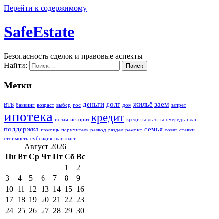
Перейти к содержимому
SafeEstate
Безопасность сделок и правовые аспекты
Найти:
Метки
деньги
долг
жильё
заем
ВТБ
банкинг
возраст
выбор
гос
дом
запрет
ипотека
кредит
ислам
история
кредиты
льготы
очередь
план
поддержка
семья
помощь
поручитель
развод
раздел
ремонт
совет
ставки
стоимость
субсидия
шаг
шаги
Август 2026
Пн
Вт
Ср
Чт
Пт
Сб
Вс
1
2
3
4
5
6
7
8
9
10
11
12
13
14
15
16
17
18
19
20
21
22
23
24
25
26
27
28
29
30