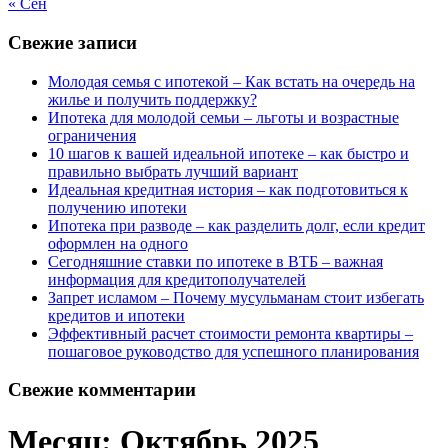
« Сен
Свежие записи
Молодая семья с ипотекой – Как встать на очередь на
жилье и получить поддержку?
Ипотека для молодой семьи – льготы и возрастные
ограничения
10 шагов к вашей идеальной ипотеке – как быстро и
правильно выбрать лучший вариант
Идеальная кредитная история – как подготовиться к
получению ипотеки
Ипотека при разводе – как разделить долг, если кредит
оформлен на одного
Сегодняшние ставки по ипотеке в ВТБ – важная
информация для кредитополучателей
Запрет исламом – Почему мусульманам стоит избегать
кредитов и ипотеки
Эффективный расчет стоимости ремонта квартиры –
пошаговое руководство для успешного планирования
Свежие комментарии
Месяц:
Октябрь 2025