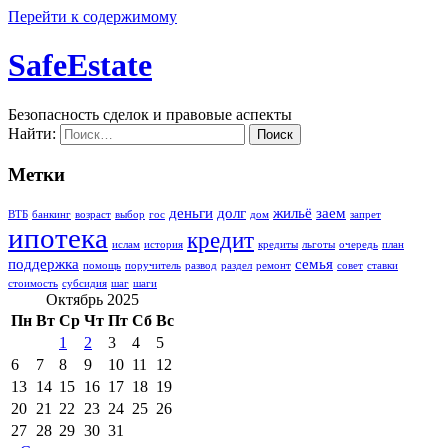
Перейти к содержимому
SafeEstate
Безопасность сделок и правовые аспекты
Найти:
Метки
деньги
долг
жильё
заем
ВТБ
банкинг
возраст
выбор
гос
дом
запрет
ипотека
кредит
ислам
история
кредиты
льготы
очередь
план
поддержка
семья
помощь
поручитель
развод
раздел
ремонт
совет
ставки
стоимость
субсидия
шаг
шаги
Октябрь 2025
Пн
Вт
Ср
Чт
Пт
Сб
Вс
1
2
3
4
5
6
7
8
9
10
11
12
13
14
15
16
17
18
19
20
21
22
23
24
25
26
27
28
29
30
31