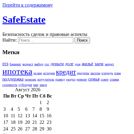
Перейти к содержимому
SafeEstate
Безопасность сделок и правовые аспекты
Найти:
Метки
деньги
долг
жильё
заем
ВТБ
банкинг
возраст
выбор
гос
дом
запрет
ипотека
кредит
ислам
история
кредиты
льготы
очередь
план
поддержка
семья
помощь
поручитель
развод
раздел
ремонт
совет
ставки
стоимость
субсидия
шаг
шаги
Август 2026
Пн
Вт
Ср
Чт
Пт
Сб
Вс
1
2
3
4
5
6
7
8
9
10
11
12
13
14
15
16
17
18
19
20
21
22
23
24
25
26
27
28
29
30