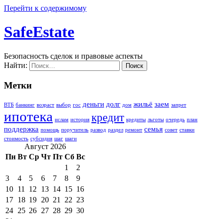
Перейти к содержимому
SafeEstate
Безопасность сделок и правовые аспекты
Найти:
Метки
деньги
долг
жильё
заем
ВТБ
банкинг
возраст
выбор
гос
дом
запрет
ипотека
кредит
ислам
история
кредиты
льготы
очередь
план
поддержка
семья
помощь
поручитель
развод
раздел
ремонт
совет
ставки
стоимость
субсидия
шаг
шаги
Август 2026
Пн
Вт
Ср
Чт
Пт
Сб
Вс
1
2
3
4
5
6
7
8
9
10
11
12
13
14
15
16
17
18
19
20
21
22
23
24
25
26
27
28
29
30