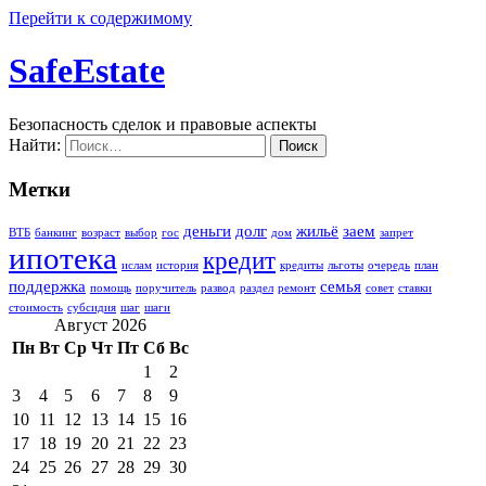
Перейти к содержимому
SafeEstate
Безопасность сделок и правовые аспекты
Найти:
Метки
деньги
долг
жильё
заем
ВТБ
банкинг
возраст
выбор
гос
дом
запрет
ипотека
кредит
ислам
история
кредиты
льготы
очередь
план
поддержка
семья
помощь
поручитель
развод
раздел
ремонт
совет
ставки
стоимость
субсидия
шаг
шаги
Август 2026
Пн
Вт
Ср
Чт
Пт
Сб
Вс
1
2
3
4
5
6
7
8
9
10
11
12
13
14
15
16
17
18
19
20
21
22
23
24
25
26
27
28
29
30