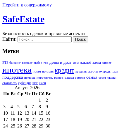
Перейти к содержимому
SafeEstate
Безопасность сделок и правовые аспекты
Найти:
Метки
деньги
долг
жильё
заем
ВТБ
банкинг
возраст
выбор
гос
дом
запрет
ипотека
кредит
ислам
история
кредиты
льготы
очередь
план
поддержка
семья
помощь
поручитель
развод
раздел
ремонт
совет
ставки
стоимость
субсидия
шаг
шаги
Август 2026
Пн
Вт
Ср
Чт
Пт
Сб
Вс
1
2
3
4
5
6
7
8
9
10
11
12
13
14
15
16
17
18
19
20
21
22
23
24
25
26
27
28
29
30