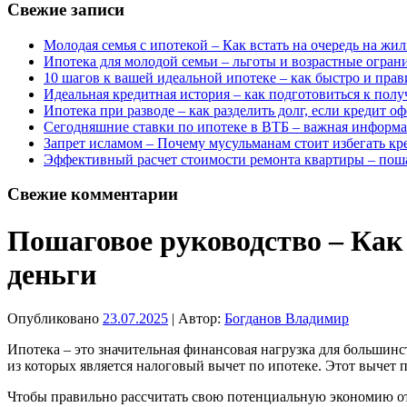
Свежие записи
Молодая семья с ипотекой – Как встать на очередь на жи
Ипотека для молодой семьи – льготы и возрастные огран
10 шагов к вашей идеальной ипотеке – как быстро и пра
Идеальная кредитная история – как подготовиться к пол
Ипотека при разводе – как разделить долг, если кредит о
Сегодняшние ставки по ипотеке в ВТБ – важная информа
Запрет исламом – Почему мусульманам стоит избегать кр
Эффективный расчет стоимости ремонта квартиры – пош
Свежие комментарии
Пошаговое руководство – Как
деньги
Опубликовано
23.07.2025
| Автор:
Богданов Владимир
Ипотека – это значительная финансовая нагрузка для большин
из которых является налоговый вычет по ипотеке. Этот вычет п
Чтобы правильно рассчитать свою потенциальную экономию от 