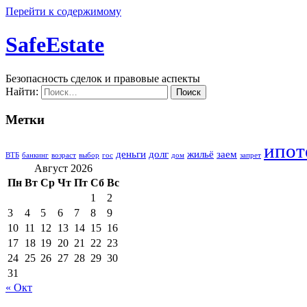
Перейти к содержимому
SafeEstate
Безопасность сделок и правовые аспекты
Найти:
Метки
ипот
деньги
долг
жильё
заем
ВТБ
банкинг
возраст
выбор
гос
дом
запрет
Август 2026
Пн
Вт
Ср
Чт
Пт
Сб
Вс
1
2
3
4
5
6
7
8
9
10
11
12
13
14
15
16
17
18
19
20
21
22
23
24
25
26
27
28
29
30
31
« Окт