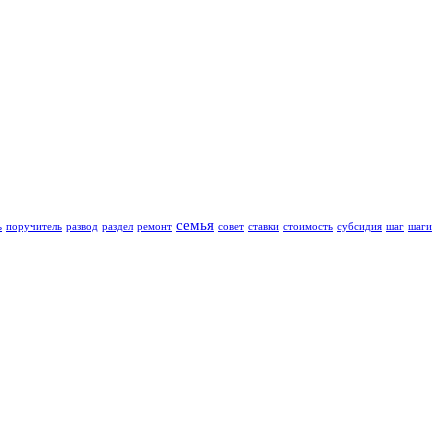
семья
ь
поручитель
развод
раздел
ремонт
совет
ставки
стоимость
субсидия
шаг
шаги