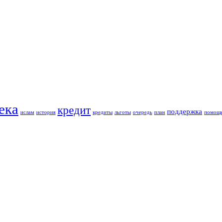
ека
кредит
поддержка
ислам
история
кредиты
льготы
очередь
план
помощ