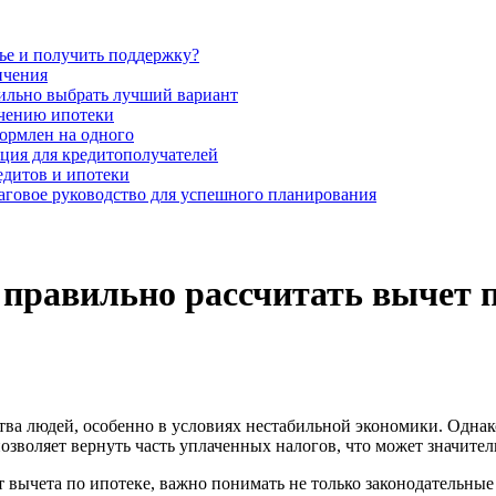
лье и получить поддержку?
ичения
вильно выбрать лучший вариант
учению ипотеки
формлен на одного
ция для кредитополучателей
едитов и ипотеки
аговое руководство для успешного планирования
 правильно рассчитать вычет п
ства людей, особенно в условиях нестабильной экономики. Одна
озволяет вернуть часть уплаченных налогов, что может значител
вычета по ипотеке, важно понимать не только законодательные 