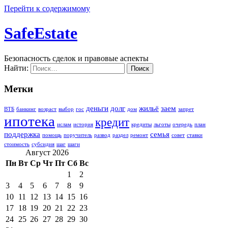
Перейти к содержимому
SafeEstate
Безопасность сделок и правовые аспекты
Найти:
Метки
деньги
долг
жильё
заем
ВТБ
банкинг
возраст
выбор
гос
дом
запрет
ипотека
кредит
ислам
история
кредиты
льготы
очередь
план
поддержка
семья
помощь
поручитель
развод
раздел
ремонт
совет
ставки
стоимость
субсидия
шаг
шаги
Август 2026
Пн
Вт
Ср
Чт
Пт
Сб
Вс
1
2
3
4
5
6
7
8
9
10
11
12
13
14
15
16
17
18
19
20
21
22
23
24
25
26
27
28
29
30