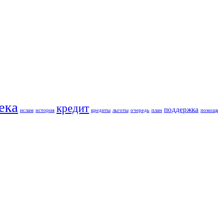
ека
кредит
поддержка
ислам
история
кредиты
льготы
очередь
план
помощ