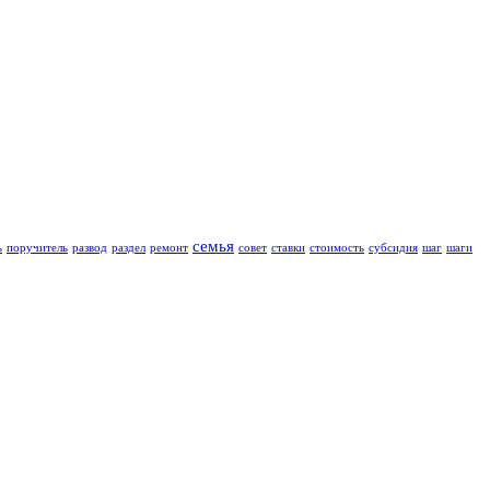
семья
ь
поручитель
развод
раздел
ремонт
совет
ставки
стоимость
субсидия
шаг
шаги