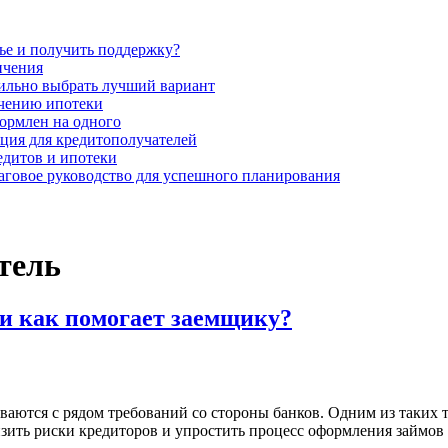
лье и получить поддержку?
ичения
вильно выбрать лучший вариант
учению ипотеки
формлен на одного
ция для кредитополучателей
едитов и ипотеки
аговое руководство для успешного планирования
тель
 и как помогает заемщику?
иваются с рядом требований со стороны банков. Одним из таких
изить риски кредиторов и упростить процесс оформления займов