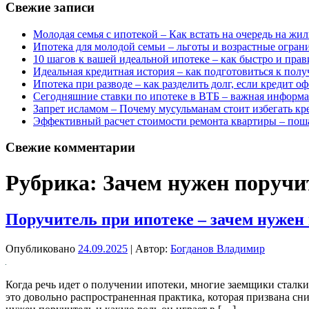
Свежие записи
Молодая семья с ипотекой – Как встать на очередь на жи
Ипотека для молодой семьи – льготы и возрастные огран
10 шагов к вашей идеальной ипотеке – как быстро и пра
Идеальная кредитная история – как подготовиться к пол
Ипотека при разводе – как разделить долг, если кредит о
Сегодняшние ставки по ипотеке в ВТБ – важная информа
Запрет исламом – Почему мусульманам стоит избегать кр
Эффективный расчет стоимости ремонта квартиры – пош
Свежие комментарии
Рубрика:
Зачем нужен поручи
Поручитель при ипотеке – зачем нужен
Опубликовано
24.09.2025
| Автор:
Богданов Владимир
Когда речь идет о получении ипотеки, многие заемщики сталк
это довольно распространенная практика, которая призвана сн