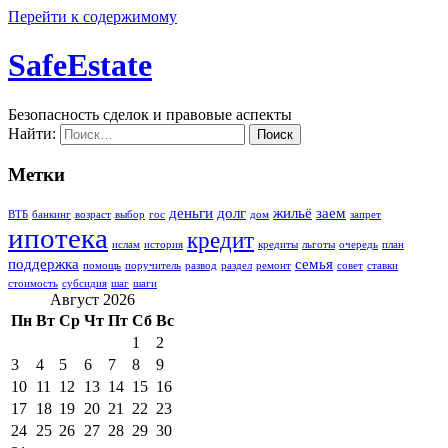
Перейти к содержимому
SafeEstate
Безопасность сделок и правовые аспекты
Найти:
Метки
деньги
долг
жильё
заем
ВТБ
банкинг
возраст
выбор
гос
дом
запрет
ипотека
кредит
ислам
история
кредиты
льготы
очередь
план
поддержка
семья
помощь
поручитель
развод
раздел
ремонт
совет
ставки
стоимость
субсидия
шаг
шаги
Август 2026
Пн
Вт
Ср
Чт
Пт
Сб
Вс
1
2
3
4
5
6
7
8
9
10
11
12
13
14
15
16
17
18
19
20
21
22
23
24
25
26
27
28
29
30