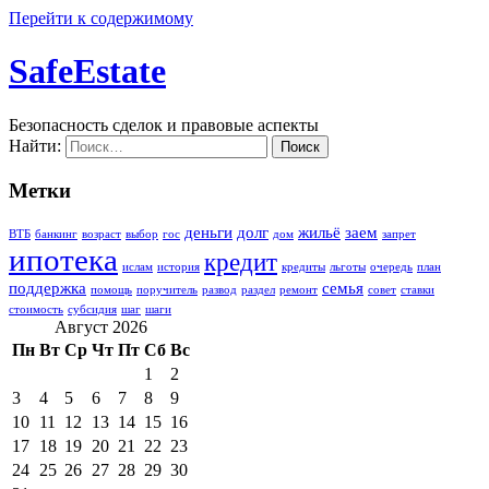
Перейти к содержимому
SafeEstate
Безопасность сделок и правовые аспекты
Найти:
Метки
деньги
долг
жильё
заем
ВТБ
банкинг
возраст
выбор
гос
дом
запрет
ипотека
кредит
ислам
история
кредиты
льготы
очередь
план
поддержка
семья
помощь
поручитель
развод
раздел
ремонт
совет
ставки
стоимость
субсидия
шаг
шаги
Август 2026
Пн
Вт
Ср
Чт
Пт
Сб
Вс
1
2
3
4
5
6
7
8
9
10
11
12
13
14
15
16
17
18
19
20
21
22
23
24
25
26
27
28
29
30